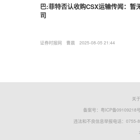
巴:菲特否认收购CSX运输传闻：暂
司
证券时报网
曹晨
2025-08-05 21:44
关
备案号：
粤ICP备09109218
违法和不良信息举报电话：0755-83