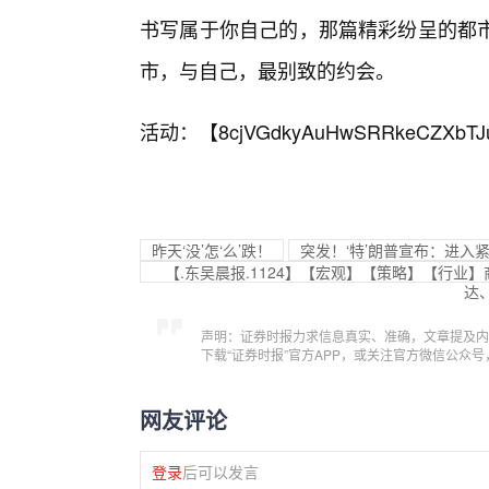
书写属于你自己的，那篇精彩纷呈的都
市，与自己，最别致的约会。
活动：【
8cjVGdkyAuHwSRRkeCZXbTJ
昨天‘没’怎‘么’跌！
突发！‘特’朗普宣布：进入
【.东吴晨报.1124】【宏观】【策略】【行业
达
声明：证券时报力求信息真实、准确，文章提及内
下载“证券时报”官方APP，或关注官方微信公众
网友评论
登录
后可以发言