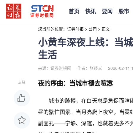
首页
快讯
要闻
股市
您当前的位置：
证券时报
>
公司
>
正文
小黄车深夜上线：当城
生活
来源：证券时报网
作者：张经义
2026-02-11 
夜的序曲：当城市褪去喧嚣
点赞
城市的脉搏，在白天总是急促而喧
昼的繁忙图景。当月亮爬上夜空，当霓
副面孔——宁静、深邃，也藏着更多不